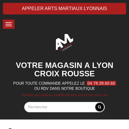
APPELER ARTS MARTIAUX LYONNAIS
Toggle
navigation
VOTRE MAGASIN A LYON
CROIX ROUSSE
04.78.39.60.60
POUR TOUTE COMMANDE APPELEZ LE
OU RDV DANS NOTRE BOUTIQUE
OUVERT DU LUNDI AU SAMEDI DE 9H A 12H ET DE 14H A 19H