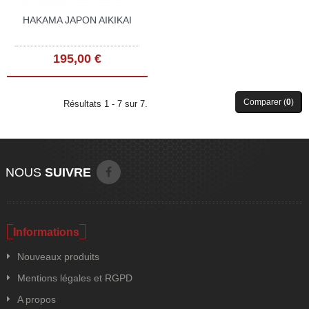
HAKAMA JAPON AIKIKAI
195,00 €
Comparer (
0
)
Résultats 1 - 7 sur 7.
NOUS
SUIVRE
Informations
Nouveaux produits
Mentions légales et RGPD
A propos