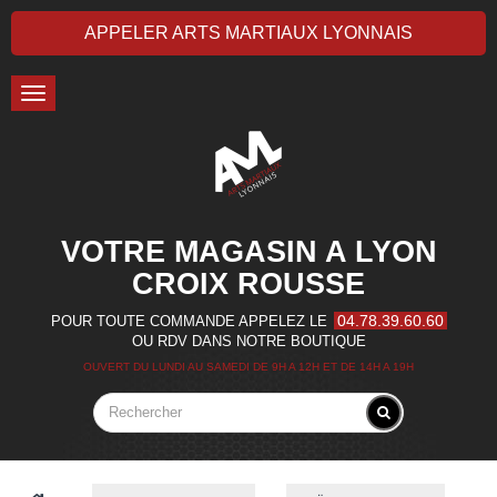
APPELER ARTS MARTIAUX LYONNAIS
Toggle
navigation
VOTRE MAGASIN A LYON
CROIX ROUSSE
04.78.39.60.60
POUR TOUTE COMMANDE APPELEZ LE
OU RDV DANS NOTRE BOUTIQUE
OUVERT DU LUNDI AU SAMEDI DE 9H A 12H ET DE 14H A 19H