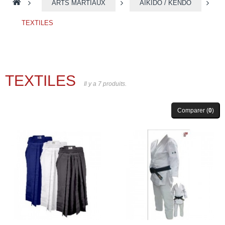
>
ARTS MARTIAUX
>
AÏKIDO / KENDO
>
TEXTILES
TEXTILES
Il y a 7 produits.
Comparer (
0
)