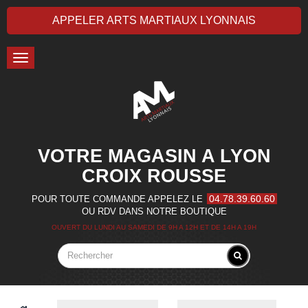
APPELER ARTS MARTIAUX LYONNAIS
Toggle
navigation
VOTRE MAGASIN A LYON
CROIX ROUSSE
04.78.39.60.60
POUR TOUTE COMMANDE APPELEZ LE
OU RDV DANS NOTRE BOUTIQUE
OUVERT DU LUNDI AU SAMEDI DE 9H A 12H ET DE 14H A 19H