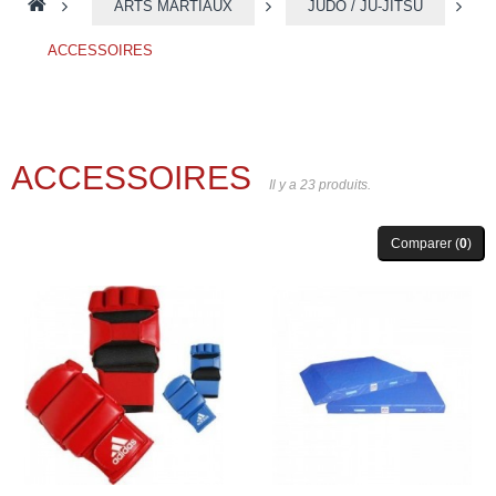
>
ARTS MARTIAUX
>
JUDO / JU-JITSU
>
ACCESSOIRES
ACCESSOIRES
Il y a 23 produits.
Comparer (
0
)