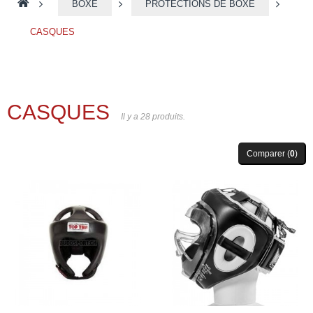
>
BOXE
>
PROTECTIONS DE BOXE
>
CASQUES
CASQUES
Il y a 28 produits.
Comparer (
0
)