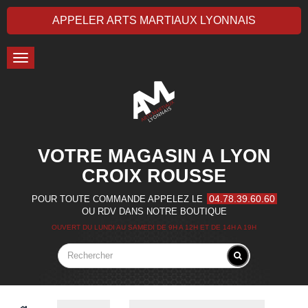
APPELER ARTS MARTIAUX LYONNAIS
Toggle
navigation
VOTRE MAGASIN A LYON
CROIX ROUSSE
04.78.39.60.60
POUR TOUTE COMMANDE APPELEZ LE
OU RDV DANS NOTRE BOUTIQUE
OUVERT DU LUNDI AU SAMEDI DE 9H A 12H ET DE 14H A 19H