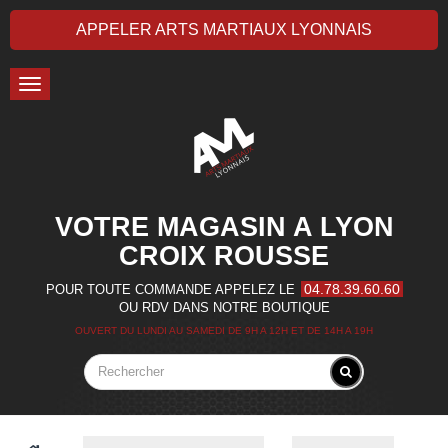
APPELER ARTS MARTIAUX LYONNAIS
Toggle
navigation
VOTRE MAGASIN A LYON
CROIX ROUSSE
04.78.39.60.60
POUR TOUTE COMMANDE APPELEZ LE
OU RDV DANS NOTRE BOUTIQUE
OUVERT DU LUNDI AU SAMEDI DE 9H A 12H ET DE 14H A 19H