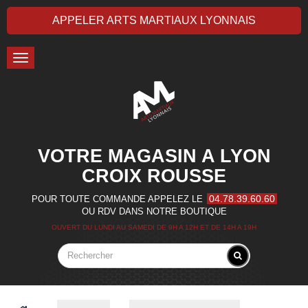
APPELER ARTS MARTIAUX LYONNAIS
Toggle
navigation
VOTRE MAGASIN A LYON
CROIX ROUSSE
04.78.39.60.60
POUR TOUTE COMMANDE APPELEZ LE
OU RDV DANS NOTRE BOUTIQUE
OUVERT DU LUNDI AU SAMEDI DE 9H A 12H ET DE 14H A 19H