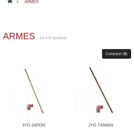
>
ARMES
ARMES
Il y a 47 produits.
Comparer (
0
)
JYO JAPON
JYO TAIWAN