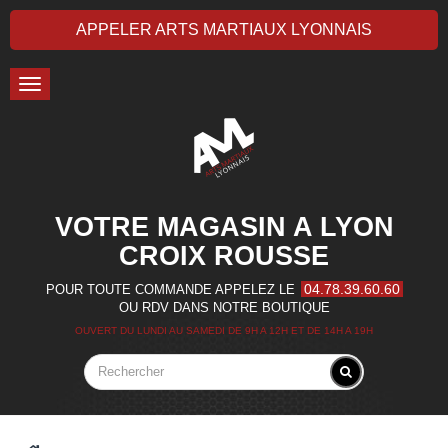
APPELER ARTS MARTIAUX LYONNAIS
Toggle
navigation
VOTRE MAGASIN A LYON
CROIX ROUSSE
04.78.39.60.60
POUR TOUTE COMMANDE APPELEZ LE
OU RDV DANS NOTRE BOUTIQUE
OUVERT DU LUNDI AU SAMEDI DE 9H A 12H ET DE 14H A 19H