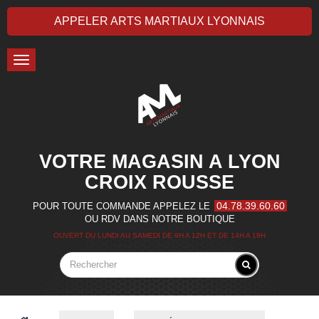
APPELER ARTS MARTIAUX LYONNAIS
Toggle
navigation
VOTRE MAGASIN A LYON
CROIX ROUSSE
04.78.39.60.60
POUR TOUTE COMMANDE APPELEZ LE
OU RDV DANS NOTRE BOUTIQUE
OUVERT DU LUNDI AU SAMEDI DE 9H A 12H ET DE 14H A 19H