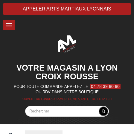
APPELER ARTS MARTIAUX LYONNAIS
Toggle
navigation
VOTRE MAGASIN A LYON
CROIX ROUSSE
04.78.39.60.60
POUR TOUTE COMMANDE APPELEZ LE
OU RDV DANS NOTRE BOUTIQUE
OUVERT DU LUNDI AU SAMEDI DE 9H A 12H ET DE 14H A 19H