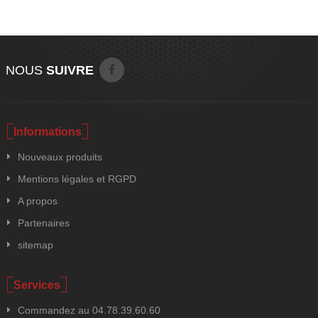
NOUS
SUIVRE
Informations
Nouveaux produits
Mentions légales et RGPD
A propos
Partenaires
sitemap
Services
Commandez au 04.78.39.60.60