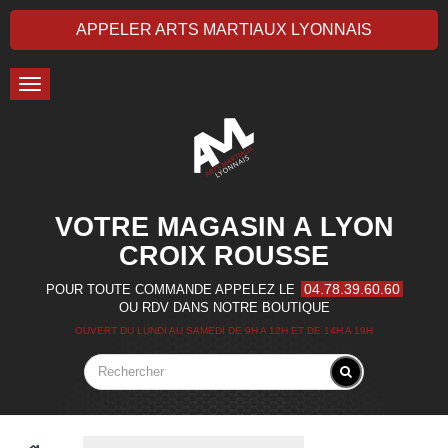
APPELER ARTS MARTIAUX LYONNAIS
Toggle
navigation
VOTRE MAGASIN A LYON
CROIX ROUSSE
04.78.39.60.60
POUR TOUTE COMMANDE APPELEZ LE
OU RDV DANS NOTRE BOUTIQUE
OUVERT DU LUNDI AU SAMEDI DE 9H A 12H ET DE 14H A 19H