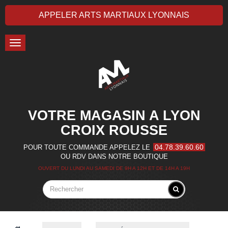
APPELER ARTS MARTIAUX LYONNAIS
Toggle
navigation
VOTRE MAGASIN A LYON
CROIX ROUSSE
04.78.39.60.60
POUR TOUTE COMMANDE APPELEZ LE
OU RDV DANS NOTRE BOUTIQUE
OUVERT DU LUNDI AU SAMEDI DE 9H A 12H ET DE 14H A 19H