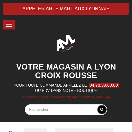
APPELER ARTS MARTIAUX LYONNAIS
Toggle
navigation
VOTRE MAGASIN A LYON
CROIX ROUSSE
04.78.39.60.60
POUR TOUTE COMMANDE APPELEZ LE
OU RDV DANS NOTRE BOUTIQUE
OUVERT DU LUNDI AU SAMEDI DE 9H A 12H ET DE 14H A 19H