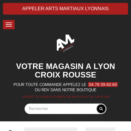
APPELER ARTS MARTIAUX LYONNAIS
Toggle
navigation
VOTRE MAGASIN A LYON
CROIX ROUSSE
04.78.39.60.60
POUR TOUTE COMMANDE APPELEZ LE
OU RDV DANS NOTRE BOUTIQUE
OUVERT DU LUNDI AU SAMEDI DE 9H A 12H ET DE 14H A 19H