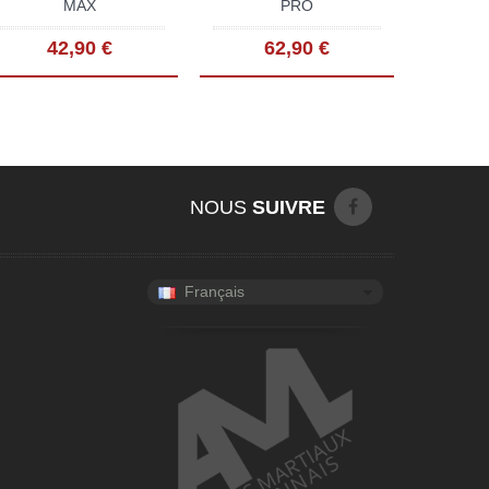
MAX
PRO
42,90 €
62,90 €
NOUS
SUIVRE
Français