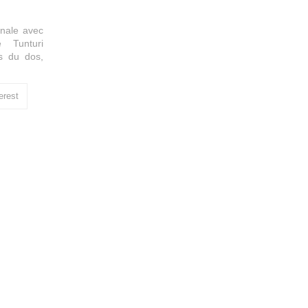
inale avec
 Tunturi
s du dos,
erest