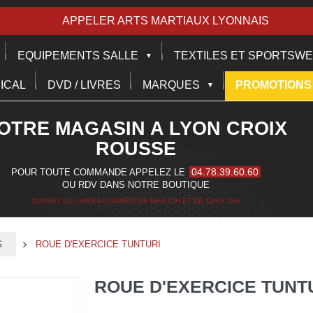
APPELER ARTS MARTIAUX LYONNAIS
EQUIPEMENTS SALLE
TEXTILES ET SPORTSW
ICAL
DVD / LIVRES
MARQUES
PROMOTIONS
OTRE MAGASIN A LYON CROIX
ROUSSE
04.78.39.60.60
POUR TOUTE COMMANDE APPELEZ LE
OU RDV DANS NOTRE BOUTIQUE
OUVERT DU LUNDI AU SAMEDI DE 9H A 12H ET DE 14H A 19H
G
>
ROUE D'EXERCICE TUNTURI
ROUE D'EXERCICE TUNT