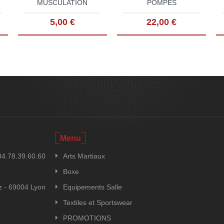
MUSCULATION
POMPES
5,00 €
22,00 €
Menu
4.78.39.60.60
Arts Martiaux
Boxe
tz - 69004 Lyon
Equipements Salle
Textiles et Sportswear
PROMOTIONS