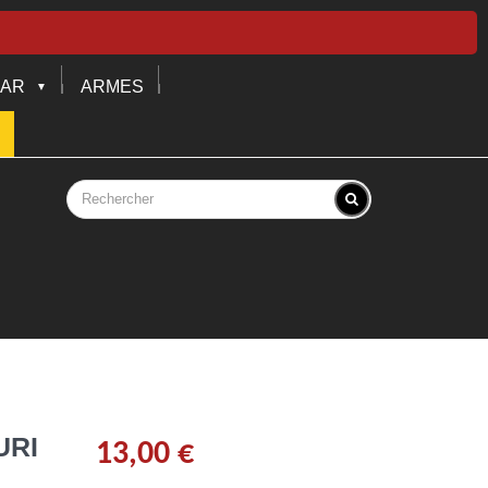
EAR
ARMES
URI
13,00 €