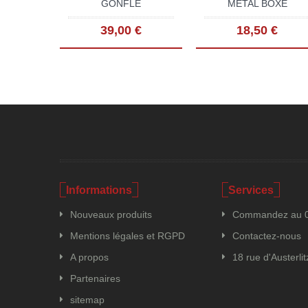
GONFLÉ
METAL BOXE
39,00 €
18,50 €
Informations
Services
Nouveaux produits
Commandez au 0
Mentions légales et RGPD
Contactez-nous
A propos
18 rue d'Austerli
Partenaires
sitemap