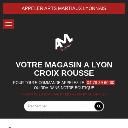
APPELER ARTS MARTIAUX LYONNAIS
Toggle
navigation
VOTRE MAGASIN A LYON
CROIX ROUSSE
04.78.39.60.60
POUR TOUTE COMMANDE APPELEZ LE
OU RDV DANS NOTRE BOUTIQUE
OUVERT DU LUNDI AU SAMEDI DE 9H A 12H ET DE 14H A 19H