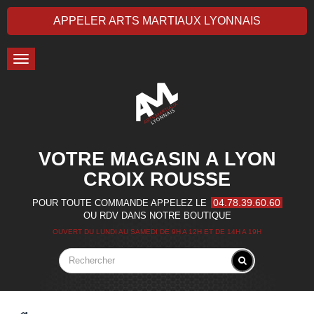
APPELER ARTS MARTIAUX LYONNAIS
Toggle
navigation
VOTRE MAGASIN A LYON
CROIX ROUSSE
04.78.39.60.60
POUR TOUTE COMMANDE APPELEZ LE
OU RDV DANS NOTRE BOUTIQUE
OUVERT DU LUNDI AU SAMEDI DE 9H A 12H ET DE 14H A 19H