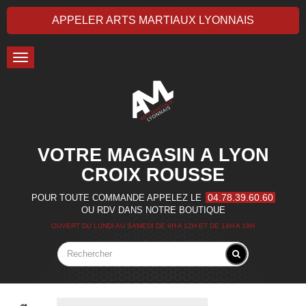
APPELER ARTS MARTIAUX LYONNAIS
Toggle
navigation
VOTRE MAGASIN A LYON
CROIX ROUSSE
04.78.39.60.60
POUR TOUTE COMMANDE APPELEZ LE
OU RDV DANS NOTRE BOUTIQUE
OUVERT DU LUNDI AU SAMEDI DE 9H A 12H ET DE 14H A 19H